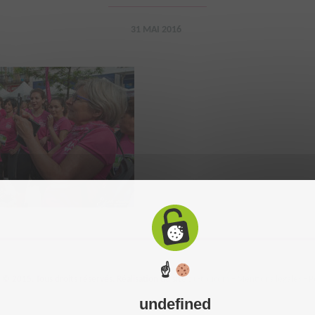
31 MAI 2016
☝
 2015. Tous droits réservés. Réalisation du site :
C-toucom
-
Mentions légales
-
P
undefined