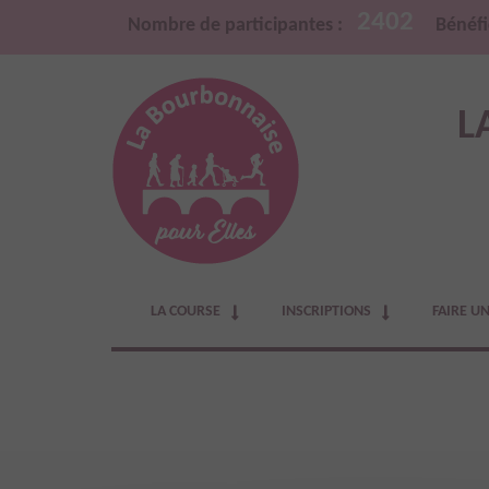
2402
Nombre de participantes :
Bénéfi
L
LA COURSE
INSCRIPTIONS
FAIRE U