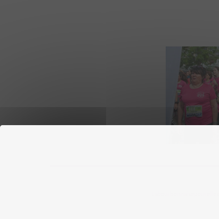
Labourbonnaisepourelles ©