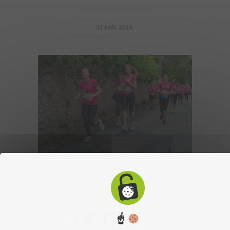
31 MAI 2016
☝