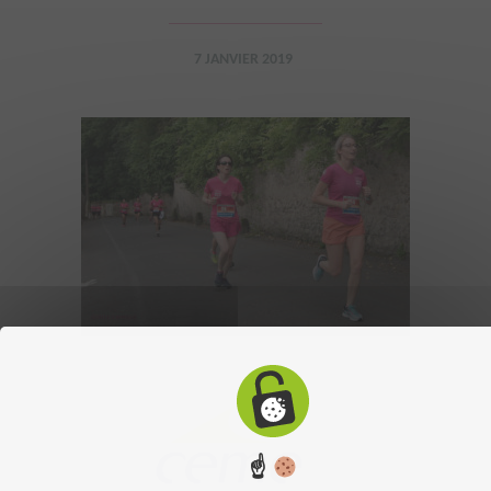
7 JANVIER 2019
☝