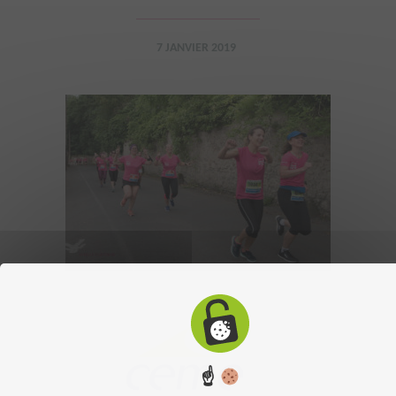
7 JANVIER 2019
☝