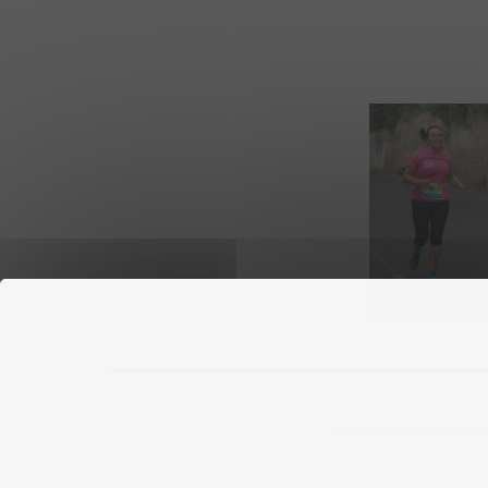
Labourbonnaisepourelles ©