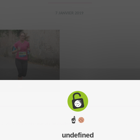
7 JANVIER 2019
☝
 2015. Tous droits réservés. Réalisation du site :
C-toucom
-
Mentions légales
-
P
undefined