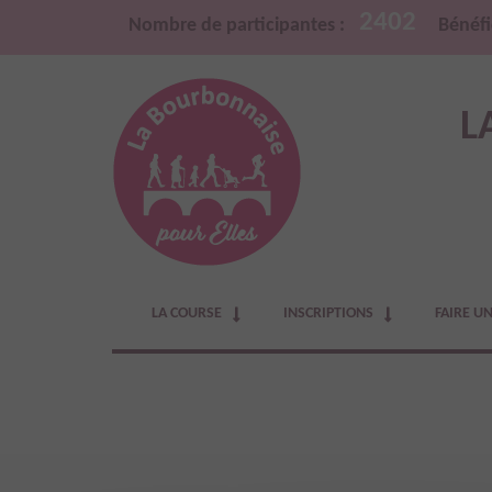
2402
Nombre de participantes :
Bénéfi
L
LA COURSE
INSCRIPTIONS
FAIRE U