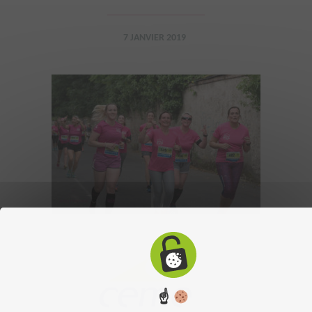
7 JANVIER 2019
☝