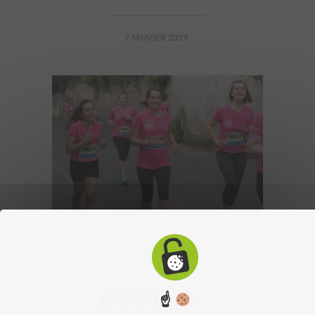
7 JANVIER 2019
☝