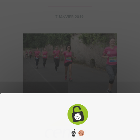
7 JANVIER 2019
☝