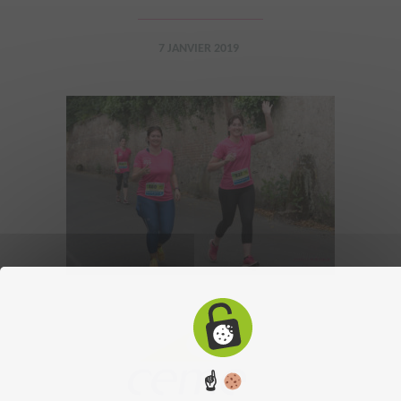
7 JANVIER 2019
☝