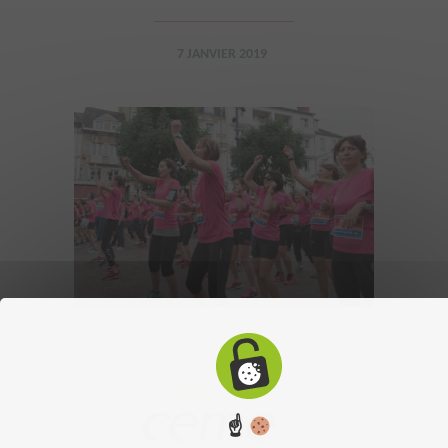
7 JANVIER 2019
☝