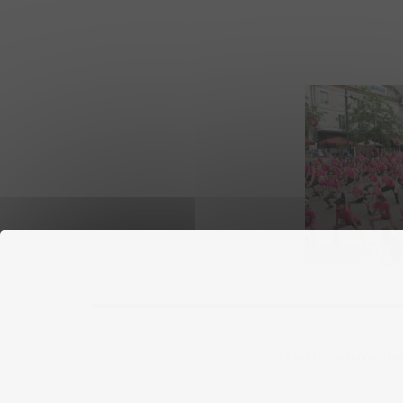
Labourbonnaisepourelles ©