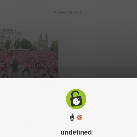
7 JANVIER 2019
☝
 2015. Tous droits réservés. Réalisation du site :
C-toucom
-
Mentions légales
-
P
undefined