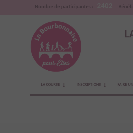
2402
Nombre de participantes :
Bénéfi
L
LA COURSE
INSCRIPTIONS
FAIRE U