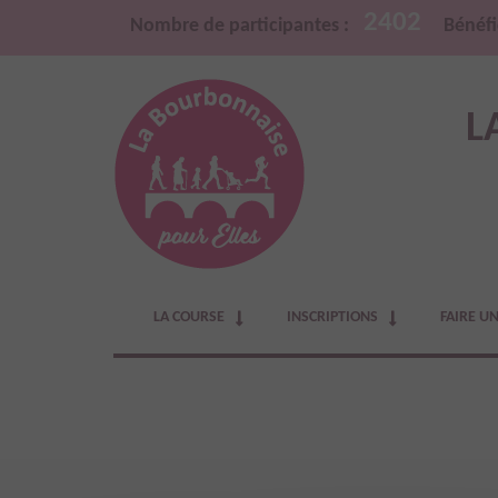
2402
Nombre de participantes :
Bénéfi
L
LA COURSE
INSCRIPTIONS
FAIRE U