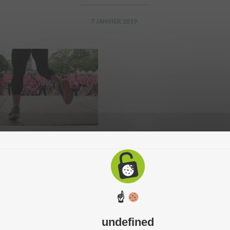
7 JANVIER 2019
 2015. Tous droits réservés. Réalisation du site :
C-toucom
-
Mentions légales
-
P
☝
undefined