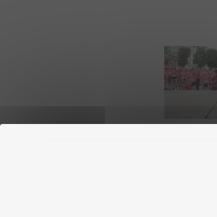
Labourbonnaisepourelles ©