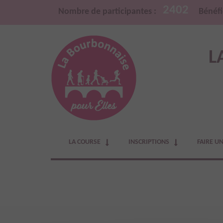
2402
Nombre de participantes :
Bénéfi
L
LA COURSE
INSCRIPTIONS
FAIRE U