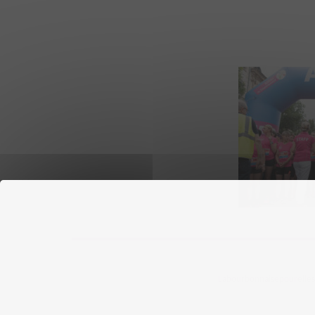
Labourbonnaisepourelles ©