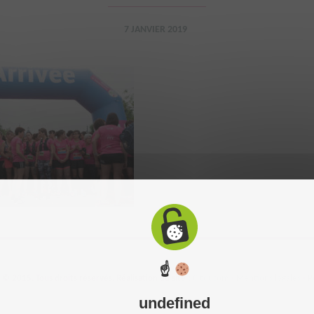
7 JANVIER 2019
☝
 2015. Tous droits réservés. Réalisation du site :
C-toucom
-
Mentions légales
-
P
undefined