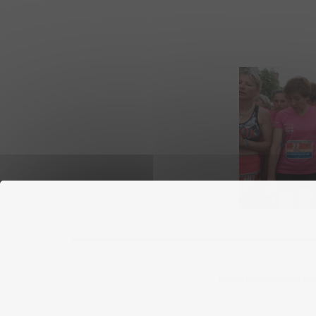
Labourbonnaisepourelles ©