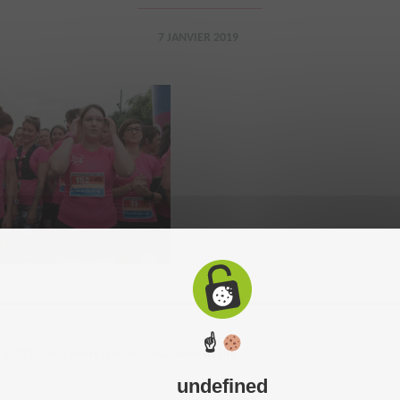
7 JANVIER 2019
☝
 2015. Tous droits réservés. Réalisation du site :
C-toucom
-
Mentions légales
-
P
undefined