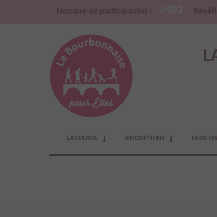
2402
Nombre de participantes :
Bénéfi
L
LA COURSE
INSCRIPTIONS
FAIRE U