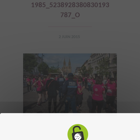
1985_5238928380830193
787_O
2 JUIN 2015