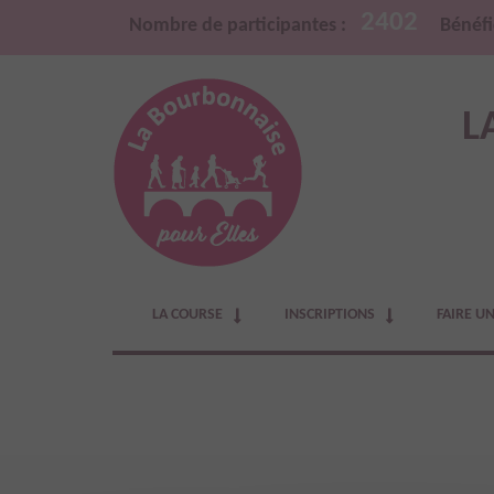
2402
Nombre de participantes :
Bénéfi
L
LA COURSE
INSCRIPTIONS
FAIRE U