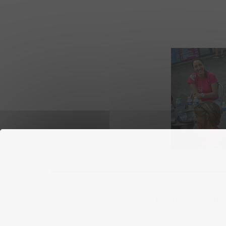
Labourbonnaisepourelles ©