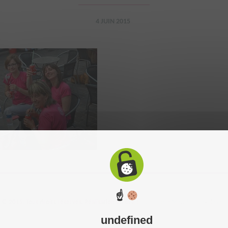
4 JUIN 2015
☝
 2015. Tous droits réservés. Réalisation du site :
C-toucom
-
Mentions légales
-
P
undefined