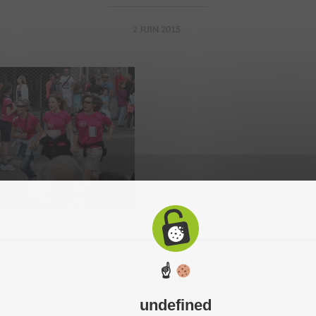
2 JUIN 2015
☝
 2015. Tous droits réservés. Réalisation du site :
C-toucom
-
Mentions légales
-
P
undefined