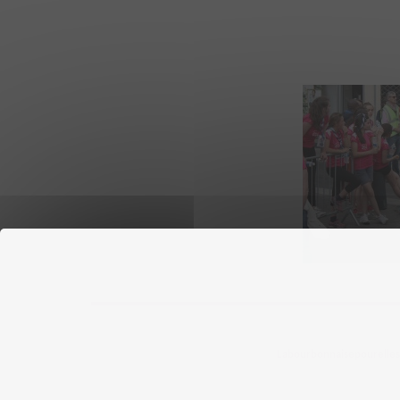
Labourbonnaisepourelles ©