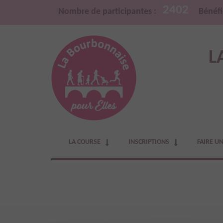
2402
Nombre de participantes :
Bénéfi
L
LA COURSE
INSCRIPTIONS
FAIRE U