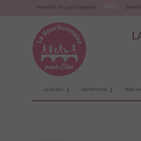
2402
Nombre de participantes :
Bénéfi
L
LA COURSE
INSCRIPTIONS
FAIRE U