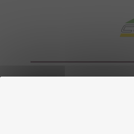
Labourbonnaisepourelles ©