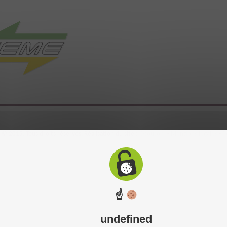
 2015. Tous droits réservés. Réalisation du site :
C-toucom
-
Mentions légales
-
P
☝
undefined