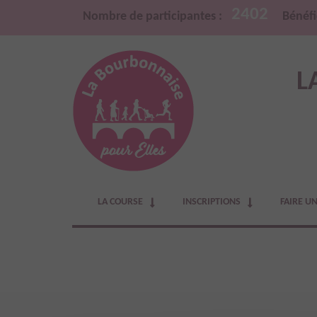
2402
Nombre de participantes :
Bénéfi
L
LA COURSE
INSCRIPTIONS
FAIRE U