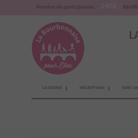
2402
Nombre de participantes :
Bénéfi
L
LA COURSE
INSCRIPTIONS
FAIRE U