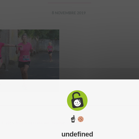
8 NOVEMBRE 2019
☝
 2015. Tous droits réservés. Réalisation du site :
C-toucom
-
Mentions légales
-
P
undefined