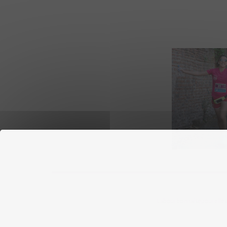
Labourbonnaisepourelles ©