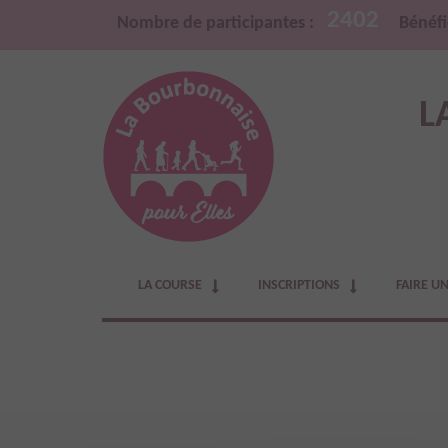
2402
Nombre de participantes :
Bénéfi
L
LA COURSE
INSCRIPTIONS
FAIRE U