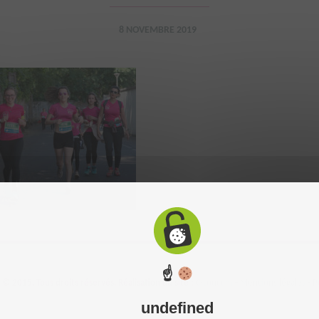
8 NOVEMBRE 2019
☝
 2015. Tous droits réservés. Réalisation du site :
C-toucom
-
Mentions légales
-
P
undefined