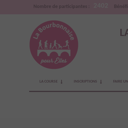
2402
Nombre de participantes :
Bénéfi
L
LA COURSE
INSCRIPTIONS
FAIRE U