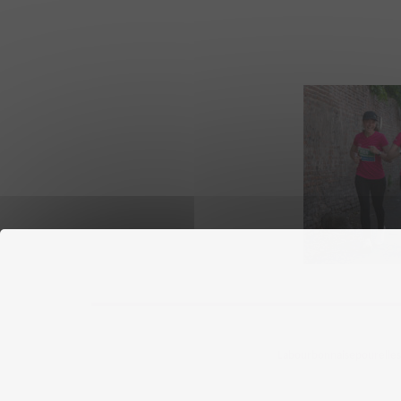
Labourbonnaisepourelles ©