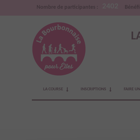
2402
Nombre de participantes :
Bénéfi
L
LA COURSE
INSCRIPTIONS
FAIRE U