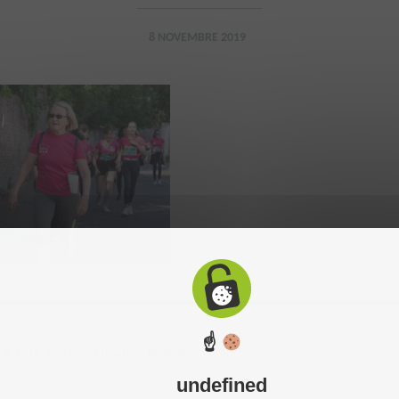
8 NOVEMBRE 2019
☝
 2015. Tous droits réservés. Réalisation du site :
C-toucom
-
Mentions légales
-
P
undefined