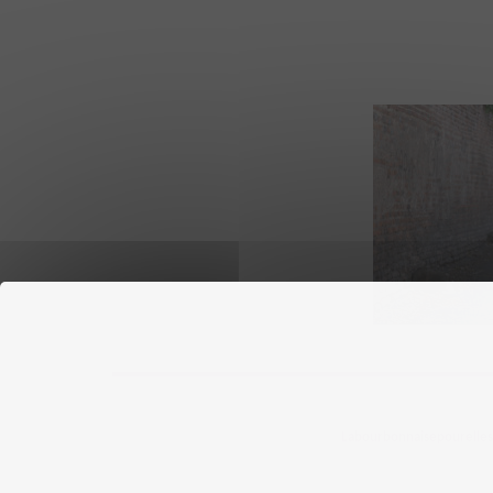
Labourbonnaisepourelles ©