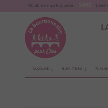
2402
Nombre de participantes :
Bénéfi
L
LA COURSE
INSCRIPTIONS
FAIRE U