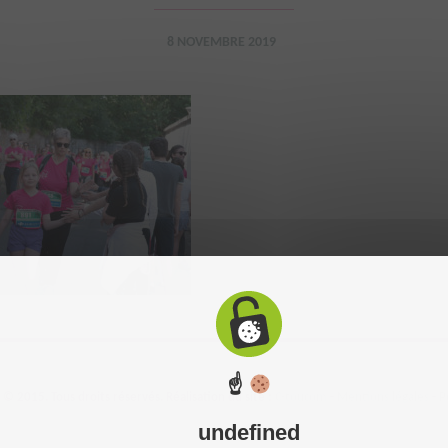
8 NOVEMBRE 2019
☝
 2015. Tous droits réservés. Réalisation du site :
C-toucom
-
Mentions légales
-
P
undefined