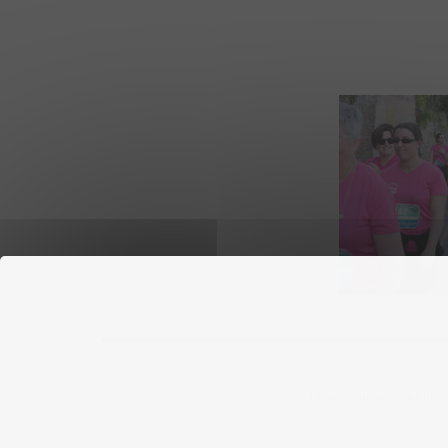
Labourbonnaisepourelles ©