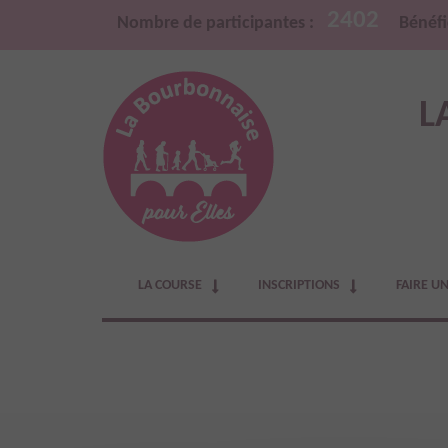
2402
Nombre de participantes :
Bénéfi
L
LA COURSE
INSCRIPTIONS
FAIRE U