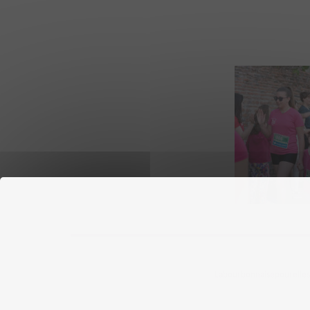
Labourbonnaisepourelles ©