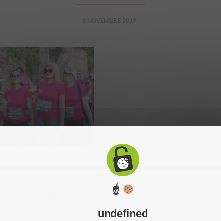
8 NOVEMBRE 2019
☝
 2015. Tous droits réservés. Réalisation du site :
C-toucom
-
Mentions légales
-
P
undefined