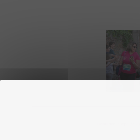
Labourbonnaisepourelles ©