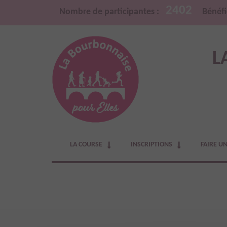
2402
Nombre de participantes :
Bénéfi
L
LA COURSE
INSCRIPTIONS
FAIRE U