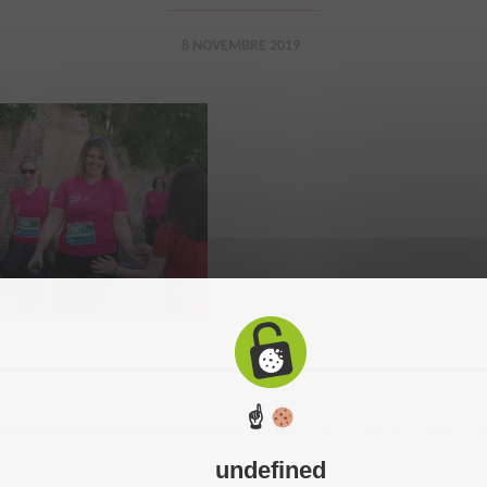
8 NOVEMBRE 2019
☝
 2015. Tous droits réservés. Réalisation du site :
C-toucom
-
Mentions légales
-
P
undefined