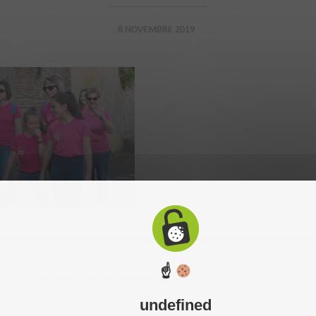
8 NOVEMBRE 2019
☝
 2015. Tous droits réservés. Réalisation du site :
C-toucom
-
Mentions légales
-
P
undefined