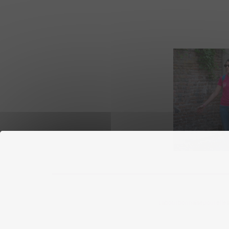
Labourbonnaisepourelles ©