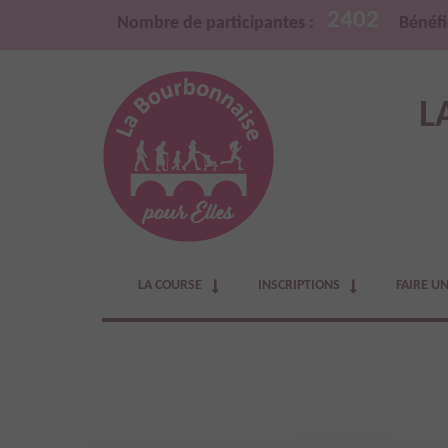
2402
Nombre de participantes :
Bénéfi
L
LA COURSE
INSCRIPTIONS
FAIRE U